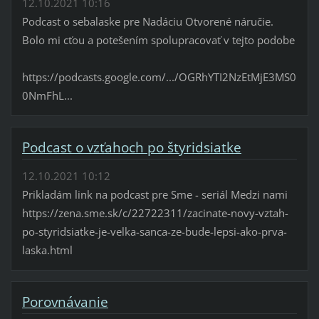
12.10.2021 10:16
Podcast o sebalaske pre Nadáciu Otvorené náručie.
Bolo mi cťou a potešením spolupracovať v tejto podobe
https://podcasts.google.com/.../OGRhYTI2NzEtMjE3MS0
0NmFhL...
Podcast o vzťahoch po štyridsiatke
12.10.2021 10:12
Prikladám link na podcast pre Sme - seriál Medzi nami
https://zena.sme.sk/c/22722311/zacinate-novy-vztah-
po-styridsiatke-je-velka-sanca-ze-bude-lepsi-ako-prva-
laska.html
Porovnávanie