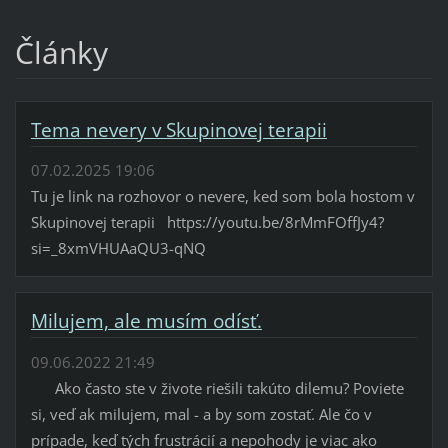
Články
Tema nevery v Skupinovej terapii
07.02.2025 19:06
Tu je link na rozhovor o nevere, ked som bola hostom v
Skupinovej terapii https://youtu.be/8rMmFOffJy4?
si=_8xmVHUAaQU3-qNQ
Milujem, ale musím odísť.
09.06.2022 21:49
Ako často ste v živote riešili takúto dilemu? Poviete
si, veď ak milujem, mal - a by som zostať. Ale čo v
prípade, keď tých frustrácií a nepohody je viac ako