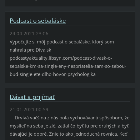
Podcast o sebaláske
24.04.2021 23:06
Vypočujte si môj podcast o sebaláske, ktorý som
nahrala pre Diva.sk
podcastyaktuality.libsyn.com/podcast-divask-o-
sebalske-km-sa-single-eny-nespriatelia-sam-so-sebou-
bud-single-ete-dlho-hovor-psychologika
Dávať a prijímať
21.01.2021 00:59
Drvivá väčšina z nás bola vychovávaná spôsobom, že
myslieť na seba je zlé, zatiaľ čo byť tu pre druhých a byť
dávajúci je dobré. Znie to ako jednoduchá rovnica. Keď