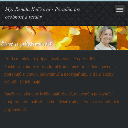
Mgr.Renáta Kočišová - Poradňa pre
osobnosť a vzťahy
Ľudia mi niekedy pripadajú ako vtáci, čo prestali lietať.
Niektorým akoby ktosi zlomil krídla, niektorí sú len unavení a
potrebujú si chvíľu oddýchnuť a načerpať sily, a ďalší akoby
zabudli, že ich majú.
Snažím sa zlomené krídla opäť zlepiť, unaveným poskytnúť
podporu, aby mali silu a chuť lietať ďalej, a tým, čo zabudli, ich
pripomenúť.