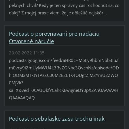
pekných chvíľ? Kedy je ten správny čas rozhodnúť sa, čo
ďalej? Z mojej praxe viem, že je dôležité najskôr...
Podcast o porovnavaní pre nadáciu
Otvorené náručie
23.02.2022 11:35
podcasts.google.com/feed/aHR0cHM6Ly9hbmNob3IuZ
m0vcy9iZmUyMWU4L3BvZGNhc3QvcnNz/episode/OD
hiODMxMTktYTAzZC00M2E2LTk4ODgtZjM2YmU2ZWQ
0MjVk?
sa=X&ved=0CAUQkfYCahcKEwigneDY0pX2AhUAAAAAH
QAAAAAQAQ
Podcast o sebalaske zasa trochu inak