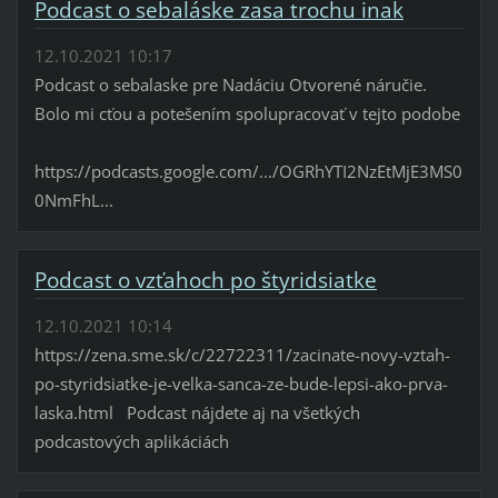
Podcast o sebaláske zasa trochu inak
12.10.2021 10:17
Podcast o sebalaske pre Nadáciu Otvorené náručie.
Bolo mi cťou a potešením spolupracovať v tejto podobe
https://podcasts.google.com/.../OGRhYTI2NzEtMjE3MS0
0NmFhL...
Podcast o vzťahoch po štyridsiatke
12.10.2021 10:14
https://zena.sme.sk/c/22722311/zacinate-novy-vztah-
po-styridsiatke-je-velka-sanca-ze-bude-lepsi-ako-prva-
laska.html Podcast nájdete aj na všetkých
podcastových aplikáciách