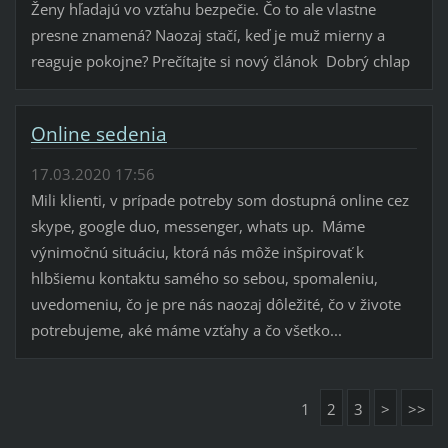
Ženy hľadajú vo vzťahu bezpečie. Čo to ale vlastne
presne znamená? Naozaj stačí, keď je muž mierny a
reaguje pokojne? Prečítajte si nový článok Dobrý chlap
Online sedenia
17.03.2020 17:56
Mili klienti, v prípade potreby som dostupná online cez
skype, google duo, messenger, whats up. Máme
výnimočnú situáciu, ktorá nás môže inšpirovať k
hlbšiemu kontaktu samého so sebou, spomaleniu,
uvedomeniu, čo je pre nás naozaj dôležité, čo v živote
potrebujeme, aké máme vzťahy a čo všetko...
1
2
3
>
>>