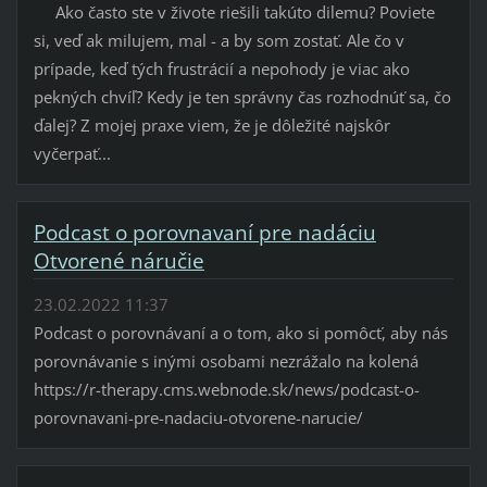
Ako často ste v živote riešili takúto dilemu? Poviete
si, veď ak milujem, mal - a by som zostať. Ale čo v
prípade, keď tých frustrácií a nepohody je viac ako
pekných chvíľ? Kedy je ten správny čas rozhodnúť sa, čo
ďalej? Z mojej praxe viem, že je dôležité najskôr
vyčerpať...
Podcast o porovnavaní pre nadáciu
Otvorené náručie
23.02.2022 11:37
Podcast o porovnávaní a o tom, ako si pomôcť, aby nás
porovnávanie s inými osobami nezrážalo na kolená
https://r-therapy.cms.webnode.sk/news/podcast-o-
porovnavani-pre-nadaciu-otvorene-narucie/