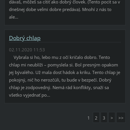
dávaš, môžeš sa cítiť ako dobrý človek. (Tento pocit sa v
dnešnej dobe veľmi dobre predáva). Mnohí z nás to
ale...
Dobrý chlap
02.11.2020 11:53
Vybrala si ho, lebo mu z očí kričalo dobro. Tento
chlap mi neublíži – pomyslela si. Bol presným opakom
jej bývalého. Už mala dosť hádok a kriku. Tento chlap je
pokojný, nič ho nerozčúli, tu bude v bezpečí. Dobrý
chlap je zodpovedný. Nemá rád konflikty, snaží sa
všetko vyjednať po...
1
2
3
>
>>