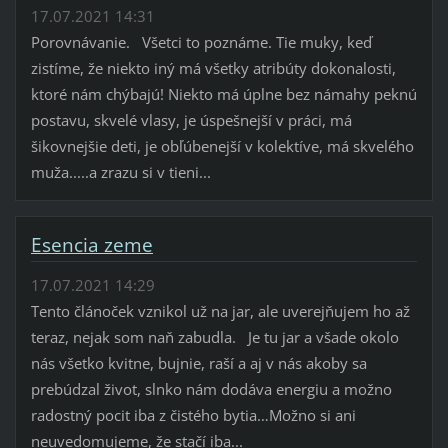
17.07.2021 14:31
Porovnávanie. Všetci to poznáme. Tie muky, keď
zistíme, že niekto iný má všetky atribúty dokonalosti,
ktoré nám chýbajú! Niekto má úplne bez námahy peknú
postavu, skvelé vlasy, je úspešnejší v práci, má
šikovnejšie deti, je obľúbenejší v kolektíve, má skvelého
muža.....a zrazu si v tieni...
Esencia zeme
17.07.2021 14:29
Tento článoček vznikol už na jar, ale uverejňujem ho až
teraz, nejak som naň zabudla. Je tu jar a všade okolo
nás všetko kvitne, bujnie, raší a aj v nás akoby sa
prebúdzal život, slnko nám dodáva energiu a možno
radostný pocit iba z čistého bytia…Možno si ani
neuvedomujeme, že stačí iba...