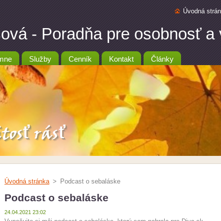
Úvodná strá
ová - Poradňa pre osobnosť a
mne
Služby
Cenník
Kontakt
Články
Úvodná stránka
>
Podcast o sebaláske
Podcast o sebaláske
24.04.2021 23:02