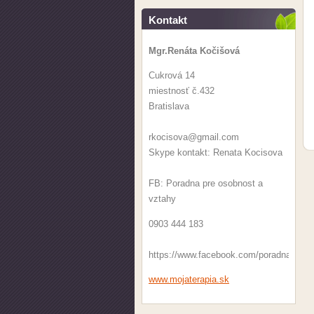
Kontakt
Mgr.Renáta Kočišová
Cukrová 14
miestnosť č.432
Bratislava
rkocisova@gmail.com
Skype kontakt: Renata Kocisova
FB: Poradna pre osobnost a
vztahy
0903 444 183
https://www.facebook.com/poradna.ba/
www.mojaterapia.sk