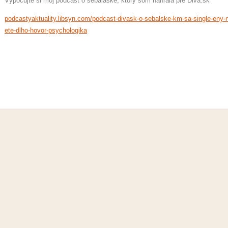
Vypočujte si môj podcast o sebaláske, ktorý som nahrala pre Diva.sk
podcastyaktuality.libsyn.com/podcast-divask-o-sebalske-km-sa-single-eny-n
ete-dlho-hovor-psychologika