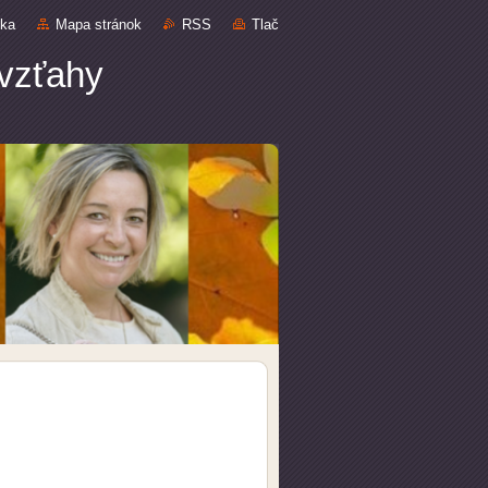
nka
Mapa stránok
RSS
Tlač
 vzťahy