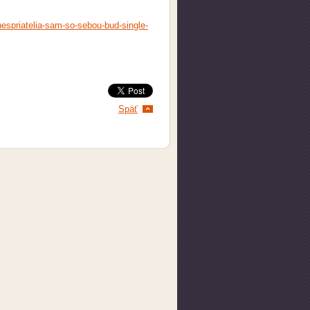
espriatelia-sam-so-sebou-bud-single-
Späť