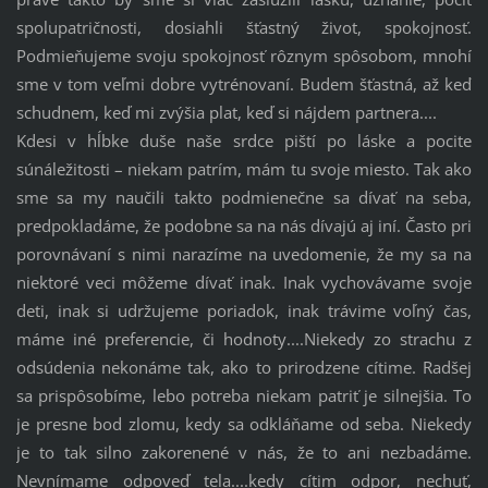
spolupatričnosti, dosiahli šťastný život, spokojnosť.
Podmieňujeme svoju spokojnosť rôznym spôsobom, mnohí
sme v tom veľmi dobre vytrénovaní. Budem šťastná, až keď
schudnem, keď mi zvýšia plat, keď si nájdem partnera....
Kdesi v hĺbke duše naše srdce piští po láske a pocite
súnáležitosti – niekam patrím, mám tu svoje miesto. Tak ako
sme sa my naučili takto podmienečne sa dívať na seba,
predpokladáme, že podobne sa na nás dívajú aj iní. Často pri
porovnávaní s nimi narazíme na uvedomenie, že my sa na
niektoré veci môžeme dívať inak. Inak vychovávame svoje
deti, inak si udržujeme poriadok, inak trávime voľný čas,
máme iné preferencie, či hodnoty....Niekedy zo strachu z
odsúdenia nekonáme tak, ako to prirodzene cítime. Radšej
sa prispôsobíme, lebo potreba niekam patriť je silnejšia. To
je presne bod zlomu, kedy sa odkláňame od seba. Niekedy
je to tak silno zakorenené v nás, že to ani nezbadáme.
Nevnímame odpoveď tela....kedy cítim odpor, nechuť,