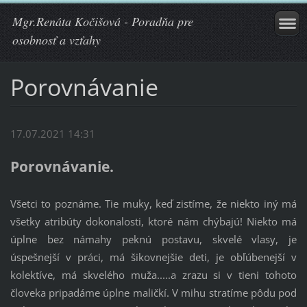
Mgr.Renáta Kočišová - Poradňa pre
osobnosť a vzťahy
Porovnávanie
17.07.2021 14:31
Porovnávanie.
Všetci to poznáme. Tie muky, keď zistíme, že niekto iný má
všetky atribúty dokonalosti, ktoré nám chýbajú! Niekto má
úplne bez námahy peknú postavu, skvelé vlasy, je
úspešnejší v práci, má šikovnejšie deti, je obľúbenejší v
kolektíve, má skvelého muža.....a zrazu si v tieni tohoto
človeka pripadáme úplne maličkí. V mihu stratíme pôdu pod