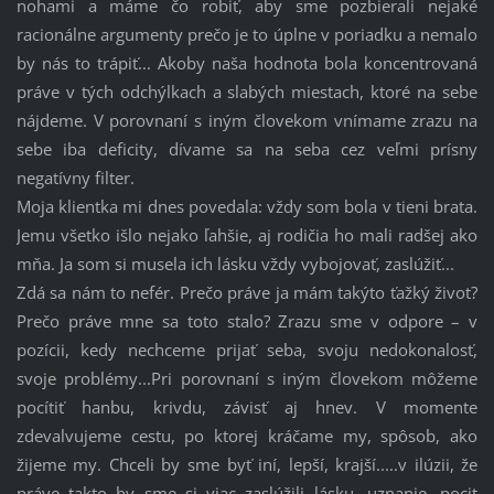
nohami a máme čo robiť, aby sme pozbierali nejaké
racionálne argumenty prečo je to úplne v poriadku a nemalo
by nás to trápiť... Akoby naša hodnota bola koncentrovaná
práve v tých odchýlkach a slabých miestach, ktoré na sebe
nájdeme. V porovnaní s iným človekom vnímame zrazu na
sebe iba deficity, dívame sa na seba cez veľmi prísny
negatívny filter.
Moja klientka mi dnes povedala: vždy som bola v tieni brata.
Jemu všetko išlo nejako ľahšie, aj rodičia ho mali radšej ako
mňa. Ja som si musela ich lásku vždy vybojovať, zaslúžiť...
Zdá sa nám to nefér. Prečo práve ja mám takýto ťažký život?
Prečo práve mne sa toto stalo? Zrazu sme v odpore – v
pozícii, kedy nechceme prijať seba, svoju nedokonalosť,
svoje problémy...Pri porovnaní s iným človekom môžeme
pocítiť hanbu, krivdu, závisť aj hnev. V momente
zdevalvujeme cestu, po ktorej kráčame my, spôsob, ako
žijeme my. Chceli by sme byť iní, lepší, krajší.....v ilúzii, že
práve takto by sme si viac zaslúžili lásku, uznanie, pocit