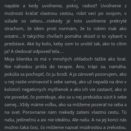
napätie a kedy uvoľnenie, pokoj, radosť? Uvoľnenie z
možnosti kráčať vlastnou cestou, robiť veci po svojom, v
súlade so sebou....niekedy je toto uvoľnenie prekryté
strachom, že idem proti normám, že to robím inak ako
ostatní....V takýchto chvíľach pomáha skúsiť si to vybaviť v
predstave. Aké by bolo, keby som to urobil tak, ako to cítim
ja? A sledovať odpoveď tela....
Moja klientka to má v mnohých ohľadoch ťažšie ako brat.
Nie náhodou prišla do terapie. Áno, trápi sa, namáha,
pokúša sa pochopiť, čo ju brzdí. A ja zároveň pozorujem, ako
u nej rastie vnímavosť k sebe samej, ako už nepadá na dno v
kolotoči negatívnych myšlienok a ako ich vie zastaviť, ako si
vie povedať, čo potrebuje, ako sa u nej prebúdza súcit k sebe
samej...Vždy máme voľbu, ako sa môžeme pozerať na seba a
na svet. Porovnanie nám niekedy zatieni vlastnú cestu. Tú
našu, jedinečnú a asi nie ideálnu. Ale našu. A na jej konci nás
možno čaká čosi, čo môžeme nazvať múdrosťou a zrelosťou.